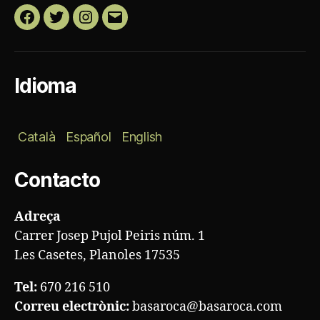
Facebook
Twitter
Instagram
Correo
electrónico
Idioma
Català
Español
English
Contacto
Adreça
Carrer Josep Pujol Peiris núm. 1
Les Casetes, Planoles 17535
Tel:
670 216 510
Correu electrònic:
basaroca@basaroca.com